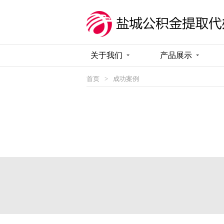
关于我们
产品展示
首页
>
成功案例